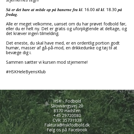
𝑺𝒂̊ 𝒆𝒓 𝒅𝒆𝒕 𝒃𝒂𝒓𝒆 𝒂𝒕 𝒎ø𝒅𝒆 𝒐𝒑 𝒑𝒂̊ 𝒃𝒂𝒏𝒆𝒓𝒏𝒆 𝒇𝒓𝒂 𝒌𝒍. 16.00 𝒕𝒊𝒍 𝒌𝒍. 18.30 𝒑𝒂̊
𝒇𝒓𝒆𝒅𝒂𝒈.
Alle er meget velkomne, uanset om du har prøvet fodbold før,
eller du er helt ny. Det er gratis og uforpligtende at deltage, og
det kræver ingen tilmelding.
Det eneste, du skal have med, er en ordentlig portion godt
humør, masser af gå-på-mod, en drikkedunke og tøj til at
bevæge dig i.
Sammen sætter vi kursen mod stjernerne!
#HSKHeleByensKlub
HSK - Fodbold
Skovvangsvej 20
8370 Hadsten
+45
29720080
CVR: 35731938
Faktura@hskfodbold.dk
Følg os på Facebook