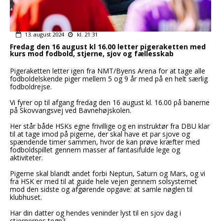
13. august 2024
kl. 21:31
Fredag den 16 august kl 16.00 letter pigeraketten med
kurs mod fodbold, stjerne, sjov og fællesskab
Pigeraketten letter igen fra NMT/Byens Arena for at tage alle
fodboldelskende piger mellem 5 og 9 år med på en helt særlig
fodboldrejse.
Vi fyrer op til afgang fredag den 16 august kl. 16.00 på banerne
på Skovvangsvej ved Bavnehøjskolen.
Her står både HSKs egne frivillige og en instruktør fra DBU klar
til at tage imod på pigerne, der skal have et par sjove og
spændende timer sammen, hvor de kan prøve kræfter med
fodboldspillet gennem masser af fantasifulde lege og
aktiviteter.
Pigerne skal blandt andet forbi Neptun, Saturn og Mars, og vi
fra HSK er med til at guide hele vejen gennem solsystemet
mod den sidste og afgørende opgave: at samle nøglen til
klubhuset.
Har din datter og hendes veninder lyst til en sjov dag i
stjernernes tegn?