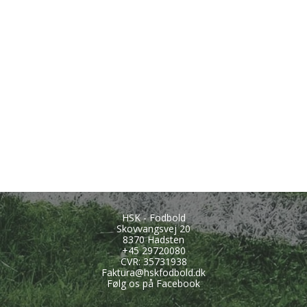
HSK - Fodbold
Skovvangsvej 20
8370 Hadsten
+45
29720080
CVR: 35731938
Faktura@hskfodbold.dk
Følg os på Facebook