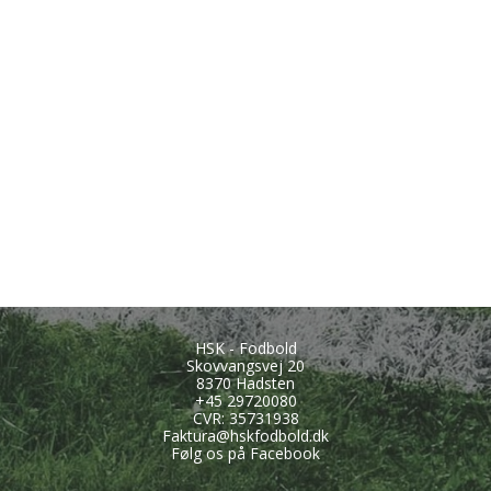
HSK - Fodbold
Skovvangsvej 20
8370 Hadsten
+45
29720080
CVR: 35731938
Faktura@hskfodbold.dk
Følg os på Facebook