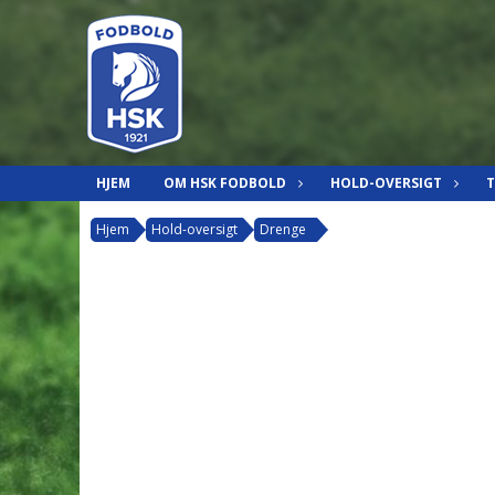
HJEM
OM HSK FODBOLD
HOLD-OVERSIGT
Hjem
Hold-oversigt
Drenge